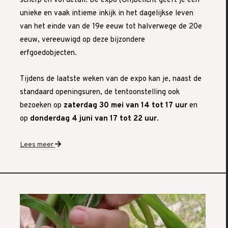
scherp en vol detail. De expo (On)belicht geeft je een
unieke en vaak intieme inkijk in het dagelijkse leven
van het einde van de 19e eeuw tot halverwege de 20e
eeuw, vereeuwigd op deze bijzondere
erfgoedobjecten.
Tijdens de laatste weken van de expo kan je, naast de
standaard openingsuren, de tentoonstelling ook
bezoeken op
zaterdag 30 mei van 14 tot 17 uur
en
op
donderdag 4 juni van 17 tot 22 uur
.
Lees meer