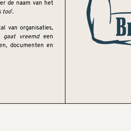
ter de naam van het
 too
’.
l van organisaties,
 gaat vreemd
een
den, documenten en