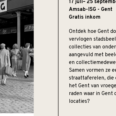
17 juli– 25 septem
Amsab-ISG - Gent
Gratis inkom
Ontdek hoe Gent doo
vervlogen stadsbeel
collecties van onde
aangevuld met beeld
en collectiemedewe
Samen vormen ze ee
straattaferelen, di
het Gent van vroege
raden waar in Gent d
locaties?