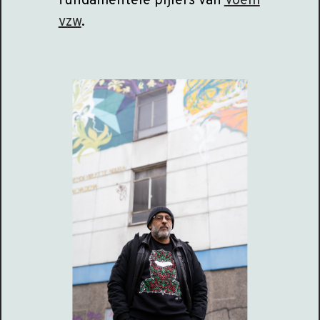
fundamentele pijlers van
Voem
vzw
.