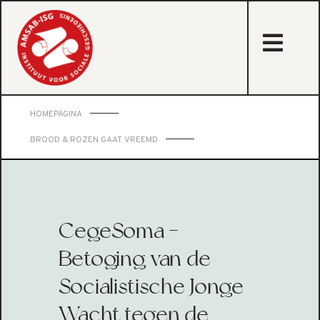
sta
HOMEPAGINA
BROOD & ROZEN GAAT VREEMD
CegeSoma -
Betoging van de
Socialistische Jonge
Wacht tegen de