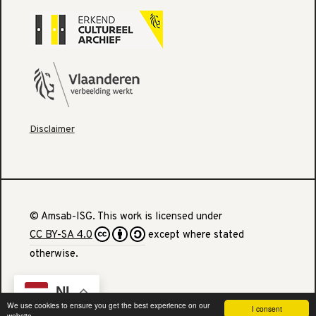
Disclaimer
© Amsab-ISG. This work is licensed under
CC BY-SA 4.0
except where stated
otherwise.
NL
We use cookies to ensure you get the best experience on our
I consent
website