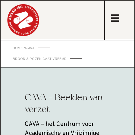
sta
HOMEPAGINA
BROOD & ROZEN GAAT VREEMD
CAVA - Beelden van
verzet
CAVA – het Centrum voor
Academische en Vrijzinnige