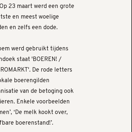
 Op 23 maart werd een grote
otste en meest woelige
den en zelfs een dode.
pem werd gebruikt tijdens
andoek staat 'BOEREN! /
EUROMARKT'. De rode letters
okale boerengilden
anisatie van de betoging ook
sieren. Enkele voorbeelden
men’, ‘De melk kookt over,
efbare boerenstand!’.