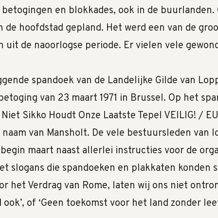
 betogingen en blokkades, ook in de buurlanden.
n de hoofdstad gepland. Het werd een van de gro
 uit de naoorlogse periode. Er vielen vele gewon
ggende spandoek van de Landelijke Gilde van Lop
etoging van 23 maart 1971 in Brussel. Op het sp
 Niet Sikko Houdt Onze Laatste Tepel VEILIG! / 
 naam van Mansholt. De vele bestuursleden van l
begin maart naast allerlei instructies voor de org
met slogans die spandoeken en plakkaten konden 
or het Verdrag van Rome, laten wij ons niet ontro
 ook’, of ‘Geen toekomst voor het land zonder le