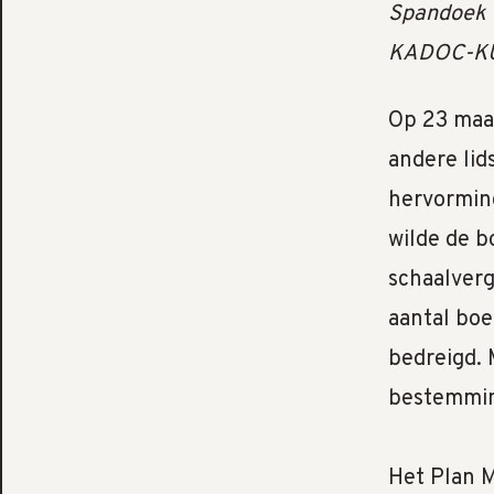
Spandoek v
KADOC-KU
Op 23 maar
andere lid
hervormin
wilde de 
schaalverg
aantal boe
bedreigd. 
bestemming
Het Plan M