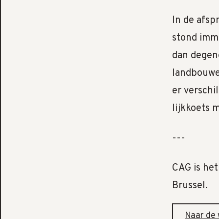
In de afsp
stond imm
dan degen
landbouwer
er verschi
lijkkoets 
---
CAG is het
Brussel.
Naar de 