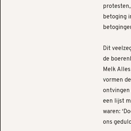
protesten,
betoging i
betogingen
Dit veelze
de boerenb
Melk Alles
vormen de
ontvingen 
een lijst 
waren: ‘Do
ons geduld