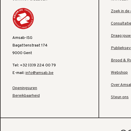
Zoek in de 
Consultati
Draag jouw
Amsab-ISG
Bagattenstraat 174
Publiekse
9000 Gent
Brood & R
Tel: +32 (0)9 224 00 79
Webshop
E-mail:
info@amsab.be
Over Amsa
Openingsuren
Bereikbaarheid
Steun ons