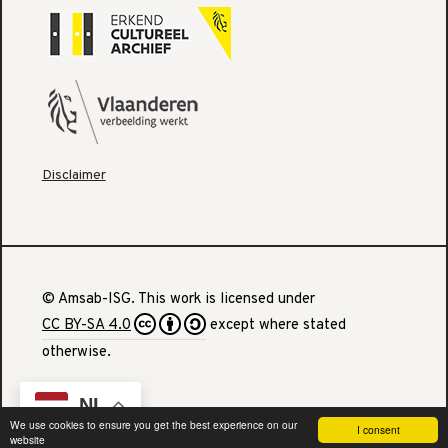
Disclaimer
© Amsab-ISG. This work is licensed under
CC BY-SA 4.0
except where stated
otherwise.
NL
We use cookies to ensure you get the best experience on our
I consent
website