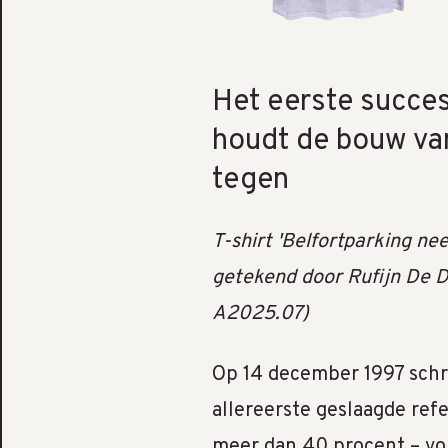
Het eerste succe
houdt de bouw va
tegen
T-shirt 'Belfortparking nee
getekend door Rufijn De D
A2025.07)
Op 14 december 1997 schr
allereerste geslaagde ref
meer dan 40 procent – vo