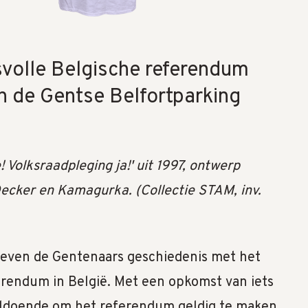
svolle Belgische referendum
n de Gentse Belfortparking
! Volksraadpleging ja!' uit 1997, ontwerp
ecker en Kamagurka. (Collectie STAM, inv.
even de Gentenaars geschiedenis met het
erendum in België. Met een opkomst van iets
ldoende om het referendum geldig te maken