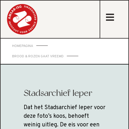
sta
HOMEPAGINA
BROOD & ROZEN GAAT VREEMD
Stadsarchief Ieper
Dat het Stadsarchief Ieper voor
deze foto’s koos, behoeft
weinig uitleg. De eis voor een