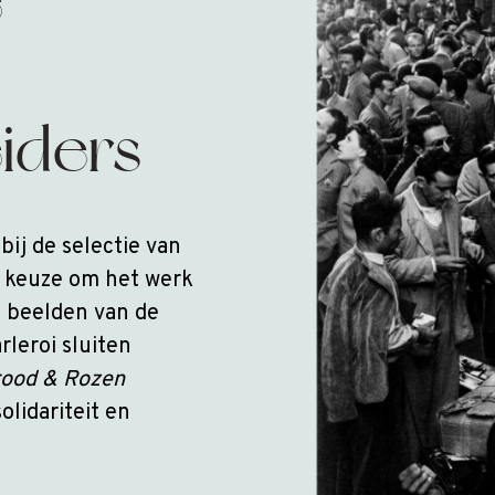
e
eiders
ij de selectie van
e keuze om het werk
n beelden van de
rleroi sluiten
ood & Rozen
olidariteit en